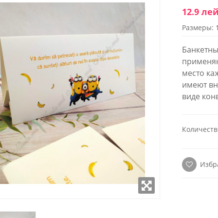
12.9 ле
Размеры: 
WROOM
SHOWROOM
ОЖЕННЫЙ В
РАСПОЛОЖЕННЫЙ В
Банкетны
 СТОЛИЦЫ
ЦЕНТРЕ СТОЛИЦЫ
применяю
место каж
к - Пятница:
Понедельник - Пятница:
имеют вн
- 18:00
9:00 - 18:00
 9:00-17:00
Суббота: 9:00-17:00
виде кон
(22) 922- 888
Телефон: 0 (22) 922- 888
робно
Подробно
Количеств
Избр