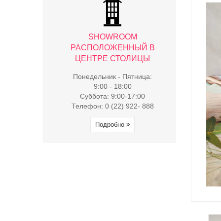
WROOM
SHOWROOM
SHO
ЖЕННЫЙ В
РАСПОЛОЖЕННЫЙ В
РАСПОЛ
 СТОЛИЦЫ
ЦЕНТРЕ СТОЛИЦЫ
ЦЕНТРЕ
к - Пятница:
Понедельник - Пятница:
Понедельни
- 18:00
9:00 - 18:00
9:00 
9:00-17:00
Суббота: 9:00-17:00
Суббота:
(22) 922- 888
Телефон: 0 (22) 922- 888
Телефон: 0 
обно
Подробно
Под