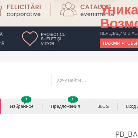
Уник
Возм
ПЕРЕДАДИМ В Х
НАЖМИ ЧТОБЫ 
?
?
Избранное
Предложения
BLOG
Вход 
PB_BA