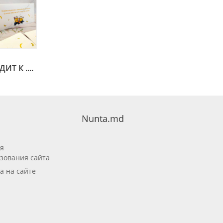
Т К ....
Nunta.md
я
зования сайта
а на сайте