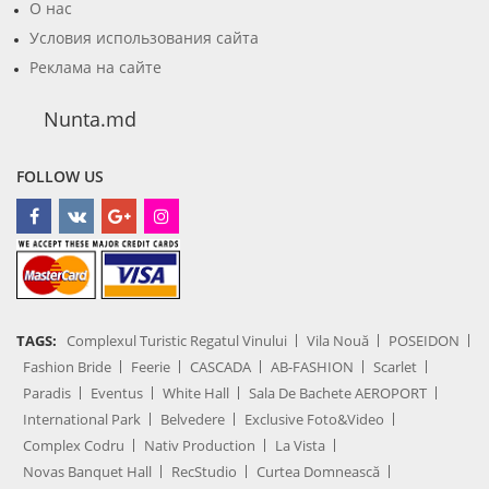
О нас
Условия использования сайта
Реклама на сайте
Nunta.md
FOLLOW US
TAGS:
Complexul Turistic Regatul Vinului
Vila Nouă
POSEIDON
Fashion Bride
Feerie
CASCADA
AB-FASHION
Scarlet
Paradis
Eventus
White Hall
Sala De Bachete AEROPORT
International Park
Belvedere
Exclusive Foto&Video
Complex Codru
Nativ Production
La Vista
Novas Banquet Hall
RecStudio
Curtea Domnească