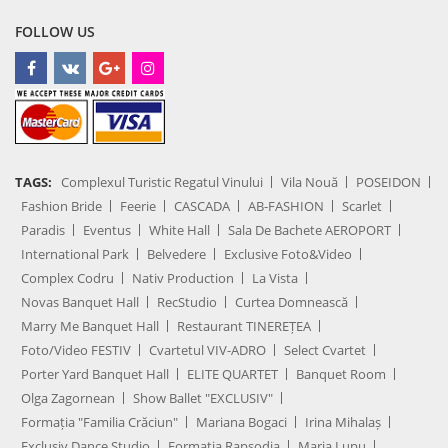
FOLLOW US
TAGS:
Complexul Turistic Regatul Vinului
Vila Nouă
POSEIDON
Fashion Bride
Feerie
CASCADA
AB-FASHION
Scarlet
Paradis
Eventus
White Hall
Sala De Bachete AEROPORT
International Park
Belvedere
Exclusive Foto&Video
Complex Codru
Nativ Production
La Vista
Novas Banquet Hall
RecStudio
Curtea Domnească
Marry Me Banquet Hall
Restaurant TINEREȚEA
Foto/Video FESTIV
Cvartetul VIV-ADRO
Select Cvartet
Porter Yard Banquet Hall
ELITE QUARTET
Banquet Room
Olga Zagornean
Show Ballet "EXCLUSIV"
Formația "Familia Crăciun"
Mariana Bogaci
Irina Mihalaș
Exclusiv Dance Studio
Formația Rapsodia
Maria Lupu