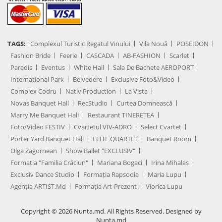
TAGS:
Complexul Turistic Regatul Vinului
Vila Nouă
POSEIDON
Fashion Bride
Feerie
CASCADA
AB-FASHION
Scarlet
Paradis
Eventus
White Hall
Sala De Bachete AEROPORT
International Park
Belvedere
Exclusive Foto&Video
Complex Codru
Nativ Production
La Vista
Novas Banquet Hall
RecStudio
Curtea Domnească
Marry Me Banquet Hall
Restaurant TINEREȚEA
Foto/Video FESTIV
Cvartetul VIV-ADRO
Select Cvartet
Porter Yard Banquet Hall
ELITE QUARTET
Banquet Room
Olga Zagornean
Show Ballet "EXCLUSIV"
Formația "Familia Crăciun"
Mariana Bogaci
Irina Mihalaș
Exclusiv Dance Studio
Formația Rapsodia
Maria Lupu
Agenţia ARTIST.md
Formația Art-Prezent
Viorica Lupu
Copyright © 2026 Nunta.md. All Rights Reserved. Designed by
Nunta.md