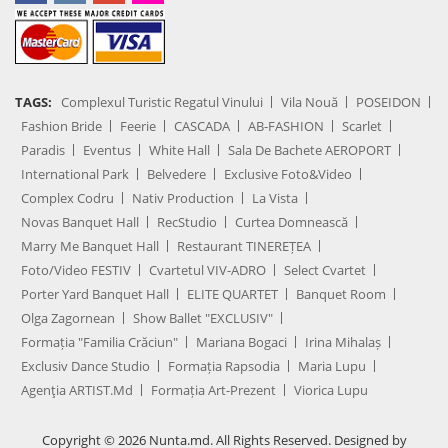
TAGS:
Complexul Turistic Regatul Vinului
Vila Nouă
POSEIDON
Fashion Bride
Feerie
CASCADA
AB-FASHION
Scarlet
Paradis
Eventus
White Hall
Sala De Bachete AEROPORT
International Park
Belvedere
Exclusive Foto&Video
Complex Codru
Nativ Production
La Vista
Novas Banquet Hall
RecStudio
Curtea Domnească
Marry Me Banquet Hall
Restaurant TINEREȚEA
Foto/Video FESTIV
Cvartetul VIV-ADRO
Select Cvartet
Porter Yard Banquet Hall
ELITE QUARTET
Banquet Room
Olga Zagornean
Show Ballet "EXCLUSIV"
Formația "Familia Crăciun"
Mariana Bogaci
Irina Mihalaș
Exclusiv Dance Studio
Formația Rapsodia
Maria Lupu
Agenţia ARTIST.md
Formația Art-Prezent
Viorica Lupu
Copyright © 2026 Nunta.md. All Rights Reserved. Designed by