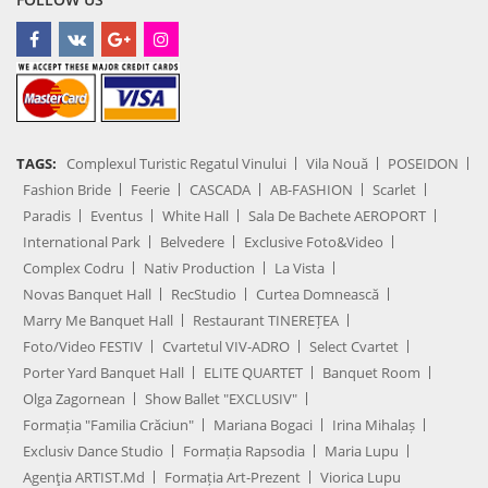
TAGS:
Complexul Turistic Regatul Vinului
Vila Nouă
POSEIDON
Fashion Bride
Feerie
CASCADA
AB-FASHION
Scarlet
Paradis
Eventus
White Hall
Sala De Bachete AEROPORT
International Park
Belvedere
Exclusive Foto&Video
Complex Codru
Nativ Production
La Vista
Novas Banquet Hall
RecStudio
Curtea Domnească
Marry Me Banquet Hall
Restaurant TINEREȚEA
Foto/Video FESTIV
Cvartetul VIV-ADRO
Select Cvartet
Porter Yard Banquet Hall
ELITE QUARTET
Banquet Room
Olga Zagornean
Show Ballet "EXCLUSIV"
Formația "Familia Crăciun"
Mariana Bogaci
Irina Mihalaș
Exclusiv Dance Studio
Formația Rapsodia
Maria Lupu
Agenţia ARTIST.md
Formația Art-Prezent
Viorica Lupu