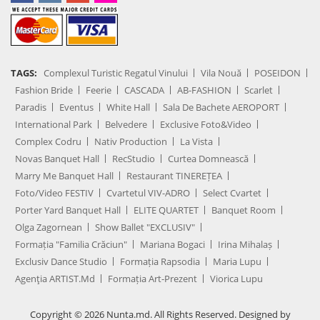
TAGS:
Complexul Turistic Regatul Vinului
Vila Nouă
POSEIDON
Fashion Bride
Feerie
CASCADA
AB-FASHION
Scarlet
Paradis
Eventus
White Hall
Sala De Bachete AEROPORT
International Park
Belvedere
Exclusive Foto&Video
Complex Codru
Nativ Production
La Vista
Novas Banquet Hall
RecStudio
Curtea Domnească
Marry Me Banquet Hall
Restaurant TINEREȚEA
Foto/Video FESTIV
Cvartetul VIV-ADRO
Select Cvartet
Porter Yard Banquet Hall
ELITE QUARTET
Banquet Room
Olga Zagornean
Show Ballet "EXCLUSIV"
Formația "Familia Crăciun"
Mariana Bogaci
Irina Mihalaș
Exclusiv Dance Studio
Formația Rapsodia
Maria Lupu
Agenţia ARTIST.md
Formația Art-Prezent
Viorica Lupu
Copyright © 2026 Nunta.md. All Rights Reserved. Designed by