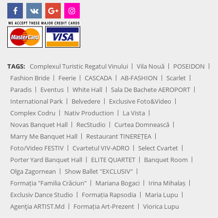
TAGS:
Complexul Turistic Regatul Vinului
Vila Nouă
POSEIDON
Fashion Bride
Feerie
CASCADA
AB-FASHION
Scarlet
Paradis
Eventus
White Hall
Sala De Bachete AEROPORT
International Park
Belvedere
Exclusive Foto&Video
Complex Codru
Nativ Production
La Vista
Novas Banquet Hall
RecStudio
Curtea Domnească
Marry Me Banquet Hall
Restaurant TINEREȚEA
Foto/Video FESTIV
Cvartetul VIV-ADRO
Select Cvartet
Porter Yard Banquet Hall
ELITE QUARTET
Banquet Room
Olga Zagornean
Show Ballet "EXCLUSIV"
Formația "Familia Crăciun"
Mariana Bogaci
Irina Mihalaș
Exclusiv Dance Studio
Formația Rapsodia
Maria Lupu
Agenţia ARTIST.md
Formația Art-Prezent
Viorica Lupu