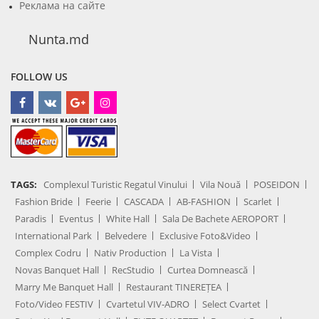
Реклама на сайте
Nunta.md
FOLLOW US
TAGS:
Complexul Turistic Regatul Vinului
Vila Nouă
POSEIDON
Fashion Bride
Feerie
CASCADA
AB-FASHION
Scarlet
Paradis
Eventus
White Hall
Sala De Bachete AEROPORT
International Park
Belvedere
Exclusive Foto&Video
Complex Codru
Nativ Production
La Vista
Novas Banquet Hall
RecStudio
Curtea Domnească
Marry Me Banquet Hall
Restaurant TINEREȚEA
Foto/Video FESTIV
Cvartetul VIV-ADRO
Select Cvartet