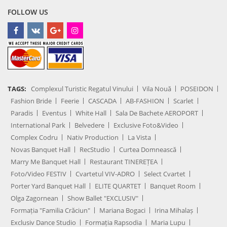
FOLLOW US
TAGS:
Complexul Turistic Regatul Vinului
Vila Nouă
POSEIDON
Fashion Bride
Feerie
CASCADA
AB-FASHION
Scarlet
Paradis
Eventus
White Hall
Sala De Bachete AEROPORT
International Park
Belvedere
Exclusive Foto&Video
Complex Codru
Nativ Production
La Vista
Novas Banquet Hall
RecStudio
Curtea Domnească
Marry Me Banquet Hall
Restaurant TINEREȚEA
Foto/Video FESTIV
Cvartetul VIV-ADRO
Select Cvartet
Porter Yard Banquet Hall
ELITE QUARTET
Banquet Room
Olga Zagornean
Show Ballet "EXCLUSIV"
Formația "Familia Crăciun"
Mariana Bogaci
Irina Mihalaș
Exclusiv Dance Studio
Formația Rapsodia
Maria Lupu