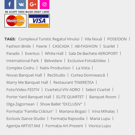
TAGS:
Complexul Turistic Regatul Vinului
Vila Nouă
POSEIDON
Fashion Bride
Feerie
CASCADA
AB-FASHION
Scarlet
Paradis
Eventus
White Hall
Sala De Bachete AEROPORT
International Park
Belvedere
Exclusive Foto&Video
Complex Codru
Nativ Production
La Vista
Novas Banquet Hall
RecStudio
Curtea Domnească
Marry Me Banquet Hall
Restaurant TINEREȚEA
Foto/Video FESTIV
Cvartetul VIV-ADRO
Select Cvartet
Porter Yard Banquet Hall
ELITE QUARTET
Banquet Room
Olga Zagornean
Show Ballet "EXCLUSIV"
Formația "Familia Crăciun"
Mariana Bogaci
Irina Mihalaș
Exclusiv Dance Studio
Formația Rapsodia
Maria Lupu
Agenţia ARTIST.md
Formația Art-Prezent
Viorica Lupu