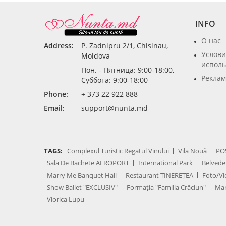
INFO
О нас
Address:
P. Zadnipru 2/1, Chisinau,
Услови
Moldova
исполь
Пон. - Пятница: 9:00-18:00,
Реклам
Суббота: 9:00-18:00
Phone:
+ 373 22 922 888
Email:
support@nunta.md
TAGS:
Complexul Turistic Regatul Vinului
Vila Nouă
PO
Sala De Bachete AEROPORT
International Park
Belvede
Marry Me Banquet Hall
Restaurant TINEREȚEA
Foto/Vi
Show Ballet "EXCLUSIV"
Formația "Familia Crăciun"
Mar
Viorica Lupu