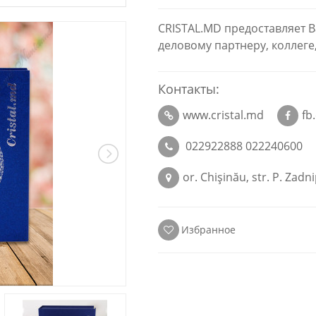
CRISTAL.MD предоставляет 
деловому партнеру, коллеге
Контакты:
www.cristal.md
fb
022922888 022240600
or. Chişinău, str. P. Zadn
Избранное