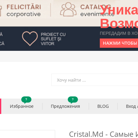
Уник
Возм
ПЕРЕДАДИМ В Х
НАЖМИ ЧТОБЫ 
?
?
Избранное
Предложения
BLOG
Вход 
Cristal.md - Самы