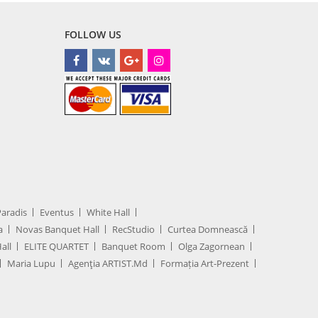
FOLLOW US
Paradis
Eventus
White Hall
a
Novas Banquet Hall
RecStudio
Curtea Domnească
all
ELITE QUARTET
Banquet Room
Olga Zagornean
Maria Lupu
Agenţia ARTIST.md
Formația Art-Prezent