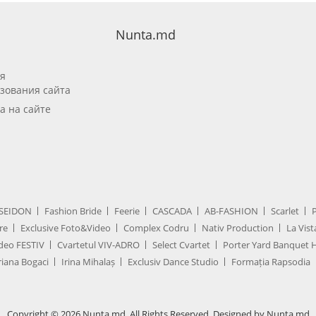
Nunta.md
я
зования сайта
а на сайте
SEIDON
Fashion Bride
Feerie
CASCADA
AB-FASHION
Scarlet
re
Exclusive Foto&Video
Complex Codru
Nativ Production
La Vist
deo FESTIV
Cvartetul VIV-ADRO
Select Cvartet
Porter Yard Banquet H
iana Bogaci
Irina Mihalaș
Exclusiv Dance Studio
Formația Rapsodia
Copyright © 2026 Nunta.md. All Rights Reserved. Designed by Nunta.md