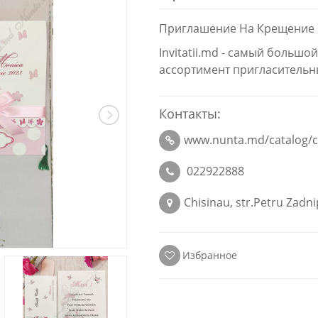
Приглашение На Крещение
Invitatii.md - самый больш
ассортимент пригласительн
Контакты:
www.nunta.md/catalog/c
022922888
Chisinau, str.Petru Zadni
Избранное