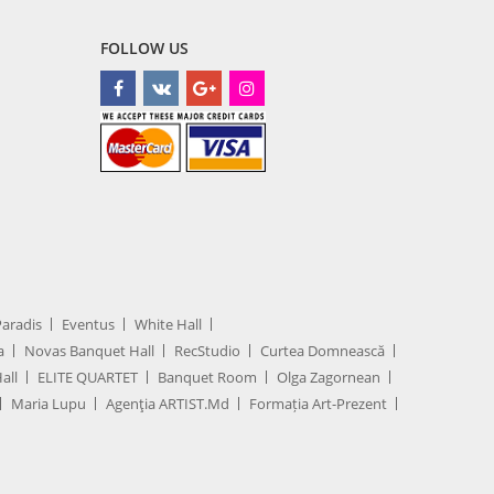
FOLLOW US
Paradis
Eventus
White Hall
a
Novas Banquet Hall
RecStudio
Curtea Domnească
all
ELITE QUARTET
Banquet Room
Olga Zagornean
Maria Lupu
Agenţia ARTIST.md
Formația Art-Prezent