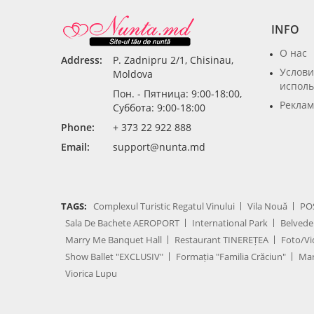
INFO
О нас
Address:
P. Zadnipru 2/1, Chisinau,
Услови
Moldova
исполь
Пон. - Пятница: 9:00-18:00,
Реклам
Суббота: 9:00-18:00
Phone:
+ 373 22 922 888
Email:
support@nunta.md
TAGS:
Complexul Turistic Regatul Vinului
Vila Nouă
PO
Sala De Bachete AEROPORT
International Park
Belvede
Marry Me Banquet Hall
Restaurant TINEREȚEA
Foto/Vi
Show Ballet "EXCLUSIV"
Formația "Familia Crăciun"
Mar
Viorica Lupu