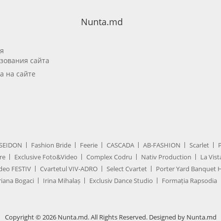
Nunta.md
я
зования сайта
а на сайте
SEIDON
Fashion Bride
Feerie
CASCADA
AB-FASHION
Scarlet
re
Exclusive Foto&Video
Complex Codru
Nativ Production
La Vist
deo FESTIV
Cvartetul VIV-ADRO
Select Cvartet
Porter Yard Banquet H
iana Bogaci
Irina Mihalaș
Exclusiv Dance Studio
Formația Rapsodia
Copyright © 2026 Nunta.md. All Rights Reserved. Designed by Nunta.md