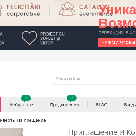
Уник
Возм
ПЕРЕДАДИМ В Х
НАЖМИ ЧТОБЫ 
?
?
Избранное
Предложения
BLOG
Вход 
онверты На Крещение
Приглашение И Ко