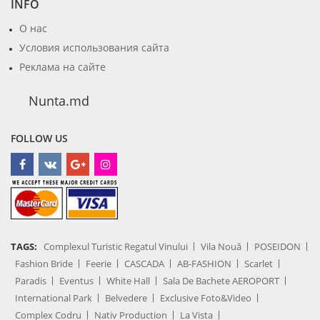
INFO
О нас
Условия использования сайта
Реклама на сайте
Nunta.md
FOLLOW US
TAGS:
Complexul Turistic Regatul Vinului
Vila Nouă
POSEIDON
Fashion Bride
Feerie
CASCADA
AB-FASHION
Scarlet
Paradis
Eventus
White Hall
Sala De Bachete AEROPORT
International Park
Belvedere
Exclusive Foto&Video
Complex Codru
Nativ Production
La Vista