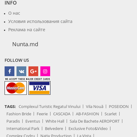
INFO
О нас
Условия использования сайта
Реклама на сайте
Nunta.md
FOLLOW US
TAGS:
Complexul Turistic Regatul Vinului
Vila Nouă
POSEIDON
Fashion Bride
Feerie
CASCADA
AB-FASHION
Scarlet
Paradis
Eventus
White Hall
Sala De Bachete AEROPORT
International Park
Belvedere
Exclusive Foto&Video
Complex Codru
Nativ Production
La Vista