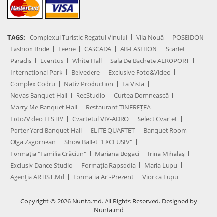
TAGS:
Complexul Turistic Regatul Vinului
Vila Nouă
POSEIDON
Fashion Bride
Feerie
CASCADA
AB-FASHION
Scarlet
Paradis
Eventus
White Hall
Sala De Bachete AEROPORT
International Park
Belvedere
Exclusive Foto&Video
Complex Codru
Nativ Production
La Vista
Novas Banquet Hall
RecStudio
Curtea Domnească
Marry Me Banquet Hall
Restaurant TINEREȚEA
Foto/Video FESTIV
Cvartetul VIV-ADRO
Select Cvartet
Porter Yard Banquet Hall
ELITE QUARTET
Banquet Room
Olga Zagornean
Show Ballet "EXCLUSIV"
Formația "Familia Crăciun"
Mariana Bogaci
Irina Mihalaș
Exclusiv Dance Studio
Formația Rapsodia
Maria Lupu
Agenţia ARTIST.md
Formația Art-Prezent
Viorica Lupu
Copyright © 2026 Nunta.md. All Rights Reserved. Designed by
Nunta.md