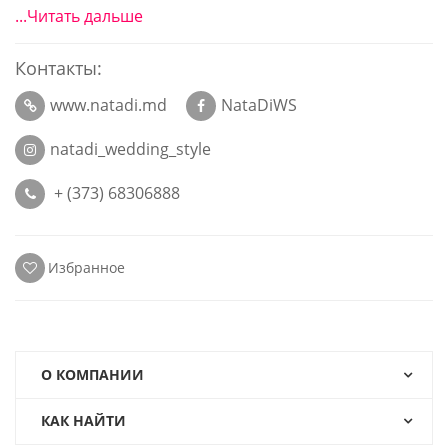
...Читать дальше
Контакты:
www.natadi.md
NataDiWS
natadi_wedding_style
+ (373) 68306888
Избранное
О КОМПАНИИ
КАК НАЙТИ