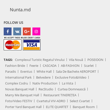
Nunta.md
FOLLOW US
TAGS:
Complexul Turistic Regatul Vinului
Vila Nouă
POSEIDON
Fashion Bride
Feerie
CASCADA
AB-FASHION
Scarlet
Paradis
Eventus
White Hall
Sala De Bachete AEROPORT
International Park
Belvedere
Exclusive Foto&Video
Complex Codru
Nativ Production
La Vista
Novas Banquet Hall
RecStudio
Curtea Domnească
Marry Me Banquet Hall
Restaurant TINEREȚEA
Foto/Video FESTIV
Cvartetul VIV-ADRO
Select Cvartet
Porter Yard Banquet Hall
ELITE QUARTET
Banquet Room