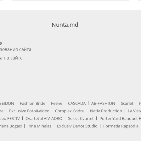
Nunta.md
я
зования сайта
а на сайте
SEIDON
Fashion Bride
Feerie
CASCADA
AB-FASHION
Scarlet
re
Exclusive Foto&Video
Complex Codru
Nativ Production
La Vist
deo FESTIV
Cvartetul VIV-ADRO
Select Cvartet
Porter Yard Banquet H
iana Bogaci
Irina Mihalaș
Exclusiv Dance Studio
Formația Rapsodia