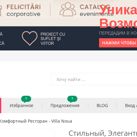
Уник
Возм
ПЕРЕДАДИМ В Х
НАЖМИ ЧТОБЫ 
?
?
Избранное
Предложения
BLOG
Вход 
омфортный Ресторан - Villa Noua
Стильный, Элегант