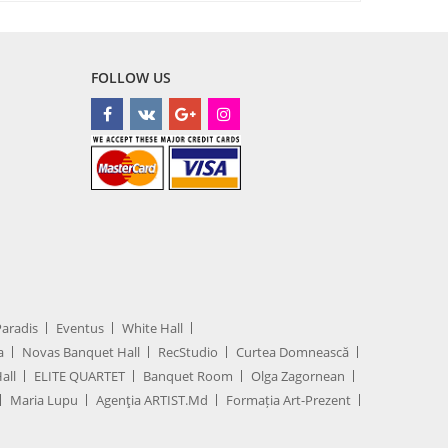
FOLLOW US
Paradis
Eventus
White Hall
a
Novas Banquet Hall
RecStudio
Curtea Domnească
all
ELITE QUARTET
Banquet Room
Olga Zagornean
Maria Lupu
Agenţia ARTIST.md
Formația Art-Prezent