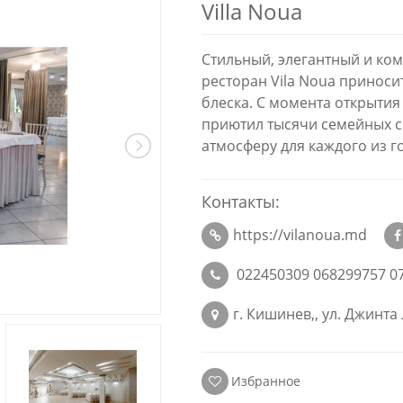
Villa Noua
Стильный, элегантный и ком
ресторан Vila Noua принос
блеска. С момента открытия
приютил тысячи семейных с
атмосферу для каждого из го
Контакты:
https://vilanoua.md
022450309 068299757 0
г. Кишинев,, ул. Джинта
Избранное