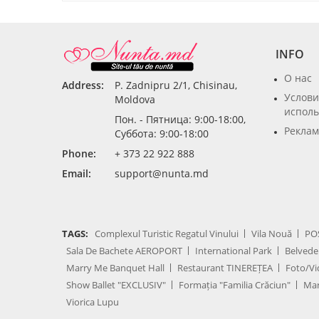
INFO
О нас
Address:
P. Zadnipru 2/1, Chisinau,
Услови
Moldova
исполь
Пон. - Пятница: 9:00-18:00,
Реклам
Суббота: 9:00-18:00
Phone:
+ 373 22 922 888
Email:
support@nunta.md
TAGS:
Complexul Turistic Regatul Vinului
Vila Nouă
PO
Sala De Bachete AEROPORT
International Park
Belvede
Marry Me Banquet Hall
Restaurant TINEREȚEA
Foto/Vi
Show Ballet "EXCLUSIV"
Formația "Familia Crăciun"
Mar
Viorica Lupu