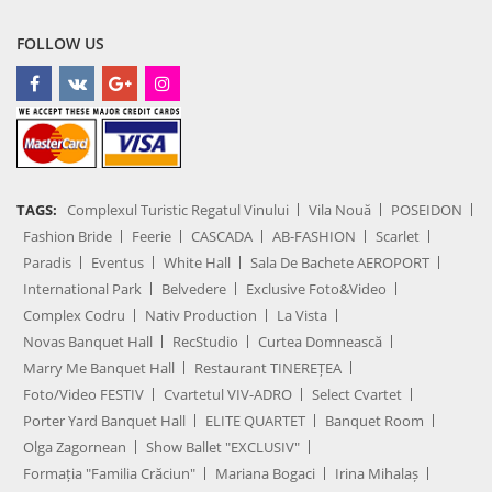
FOLLOW US
TAGS:
Complexul Turistic Regatul Vinului
Vila Nouă
POSEIDON
Fashion Bride
Feerie
CASCADA
AB-FASHION
Scarlet
Paradis
Eventus
White Hall
Sala De Bachete AEROPORT
International Park
Belvedere
Exclusive Foto&Video
Complex Codru
Nativ Production
La Vista
Novas Banquet Hall
RecStudio
Curtea Domnească
Marry Me Banquet Hall
Restaurant TINEREȚEA
Foto/Video FESTIV
Cvartetul VIV-ADRO
Select Cvartet
Porter Yard Banquet Hall
ELITE QUARTET
Banquet Room
Olga Zagornean
Show Ballet "EXCLUSIV"
Formația "Familia Crăciun"
Mariana Bogaci
Irina Mihalaș