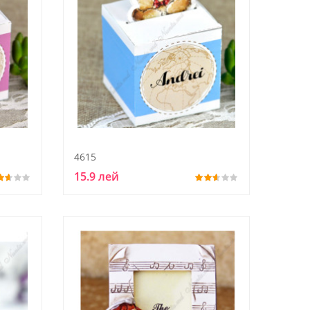
4615
15.9 лей