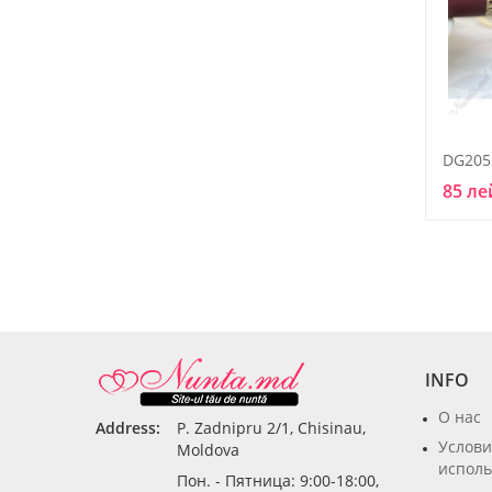
DG205
85 ле
INFO
О нас
Address:
P. Zadnipru 2/1, Chisinau,
Услови
Moldova
исполь
Пон. - Пятница: 9:00-18:00,