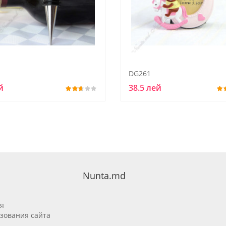
DG261
й
38.5 лей
Nunta.md
я
зования сайта