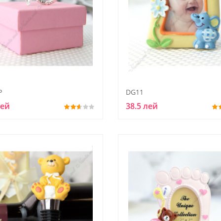
P
DG11
лей
38.5 лей