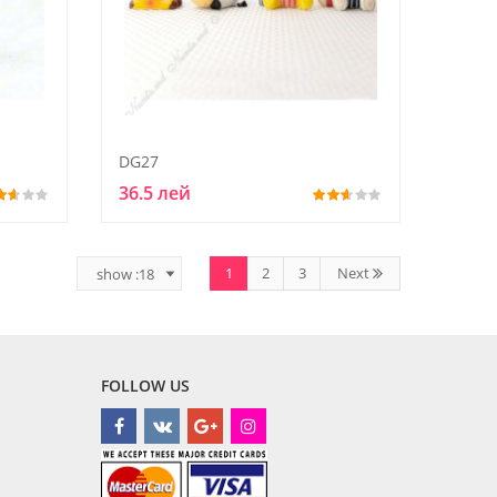
DG27
36.5 лей
1
2
3
Next
FOLLOW US