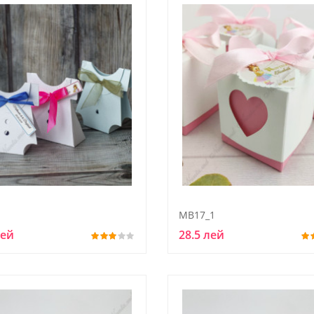
MB17_1
лей
28.5 лей