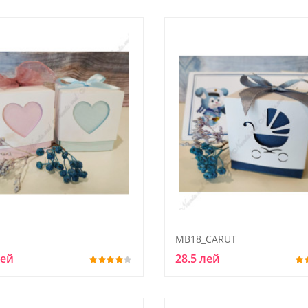
MB18_CARUT
лей
28.5 лей