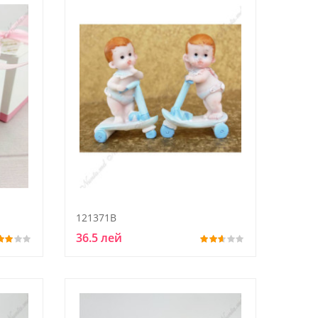
121371B
36.5 лей