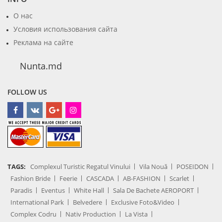
О нас
Условия использования сайта
Реклама на сайте
Nunta.md
FOLLOW US
TAGS:
Complexul Turistic Regatul Vinului
Vila Nouă
POSEIDON
Fashion Bride
Feerie
CASCADA
AB-FASHION
Scarlet
Paradis
Eventus
White Hall
Sala De Bachete AEROPORT
International Park
Belvedere
Exclusive Foto&Video
Complex Codru
Nativ Production
La Vista