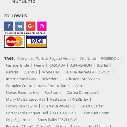
Nunta.md
FOLLOW US
TAGS:
Complexul Turistic Regatul Vinului
Vila Nouă
POSEIDON
Fashion Bride
Feerie
CASCADA
AB-FASHION
Scarlet
Paradis
Eventus
White Hall
Sala De Bachete AEROPORT
International Park
Belvedere
Exclusive Foto&Video
Complex Codru
Nativ Production
La Vista
Novas Banquet Hall
RecStudio
Curtea Domnească
Marry Me Banquet Hall
Restaurant TINEREȚEA
Foto/Video FESTIV
Cvartetul VIV-ADRO
Select Cvartet
Porter Yard Banquet Hall
ELITE QUARTET
Banquet Room
Olga Zagornean
Show Ballet "EXCLUSIV"
Formația "Familia Crăciun"
Mariana Bogaci
Irina Mihalaș