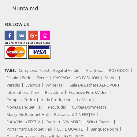
Nunta.md
FOLLOW US
TAGS:
Complexul Turistic Regatul Vinului
Vila Nouă
POSEIDON
Fashion Bride
Feerie
CASCADA
AB-FASHION
Scarlet
Paradis
Eventus
White Hall
Sala De Bachete AEROPORT
International Park
Belvedere
Exclusive Foto&Video
Complex Codru
Nativ Production
La Vista
Novas Banquet Hall
RecStudio
Curtea Domnească
Marry Me Banquet Hall
Restaurant TINEREȚEA
Foto/Video FESTIV
Cvartetul VIV-ADRO
Select Cvartet
Porter Yard Banquet Hall
ELITE QUARTET
Banquet Room
Olga Zagornean
Show Ballet "EXCLUSIV"