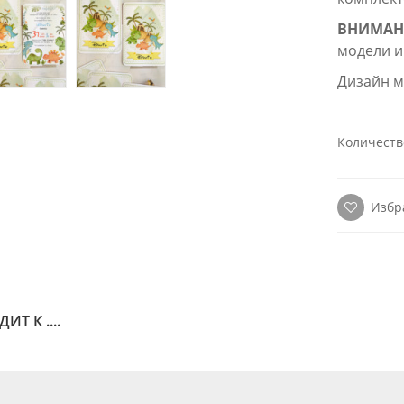
ВНИМАН
модели и
Дизайн м
Количеств
Избр
Т К ....