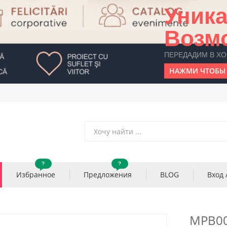
Уник
Возм
ПЕРЕДАДИМ В Х
НАЖМИ ЧТОБЫ 
?
?
Избранное
Предложения
BLOG
Вход 
MPB0