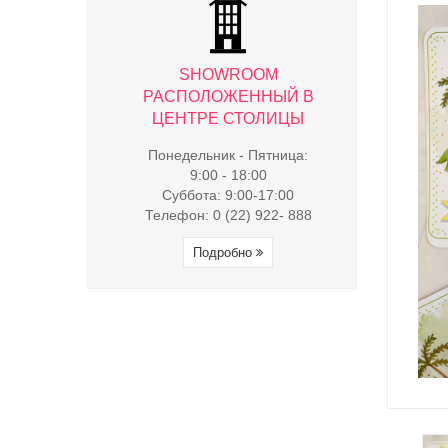
WROOM
SHOWROOM
SHO
ЖЕННЫЙ В
РАСПОЛОЖЕННЫЙ В
РАСПОЛ
 СТОЛИЦЫ
ЦЕНТРЕ СТОЛИЦЫ
ЦЕНТРЕ
к - Пятница:
Понедельник - Пятница:
Понедельни
- 18:00
9:00 - 18:00
9:00 
9:00-17:00
Суббота: 9:00-17:00
Суббота:
(22) 922- 888
Телефон: 0 (22) 922- 888
Телефон: 0 
обно
Подробно
Под