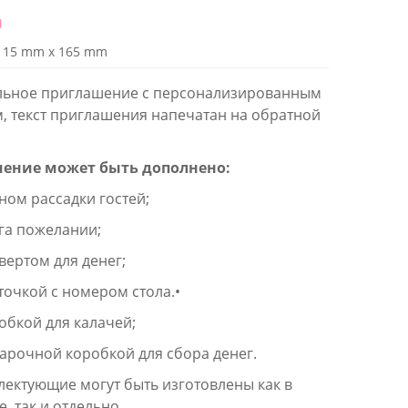
й
115 mm x 165 mm
льное приглашение с персонализированным
, текст приглашения напечатан на обратной
ение может быть дополнено:
м рассадки гостей;
 пожелании;
ртом для денег;
чкой с номером стола.•
кой для калачей;
очной коробкой для сбора денег.
лектующие могут быть изготовлены как в
, так и отдельно.