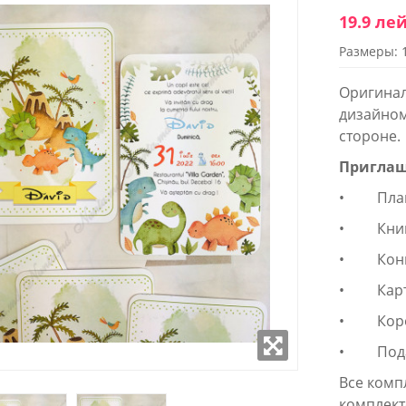
19.9 ле
Размеры: 
WROOM
SHOWROOM
ОЖЕННЫЙ В
РАСПОЛОЖЕННЫЙ В
Оригина
 СТОЛИЦЫ
ЦЕНТРЕ СТОЛИЦЫ
дизайном
стороне.
к - Пятница:
Понедельник - Пятница:
- 18:00
9:00 - 18:00
Приглаш
 9:00-17:00
Суббота: 9:00-17:00
(22) 922- 888
Телефон: 0 (22) 922- 888
• Плано
• Книга
робно
Подробно
• Конве
• Карто
• Короб
• Подар
Все комп
комплекте