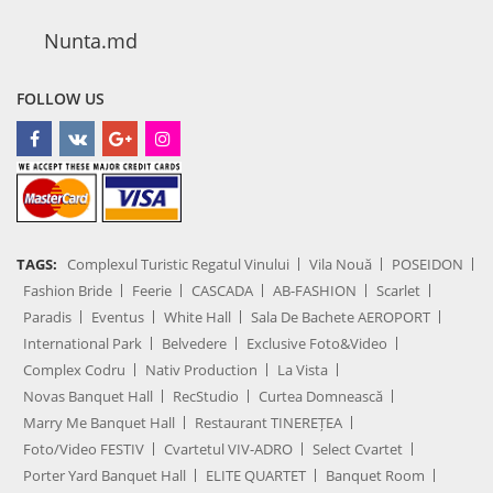
Nunta.md
FOLLOW US
TAGS:
Complexul Turistic Regatul Vinului
Vila Nouă
POSEIDON
Fashion Bride
Feerie
CASCADA
AB-FASHION
Scarlet
Paradis
Eventus
White Hall
Sala De Bachete AEROPORT
International Park
Belvedere
Exclusive Foto&Video
Complex Codru
Nativ Production
La Vista
Novas Banquet Hall
RecStudio
Curtea Domnească
Marry Me Banquet Hall
Restaurant TINEREȚEA
Foto/Video FESTIV
Cvartetul VIV-ADRO
Select Cvartet
Porter Yard Banquet Hall
ELITE QUARTET
Banquet Room