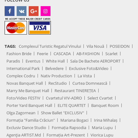
TAGS:
Complexul Turistic Regatul Vinului
Vila Nouă
POSEIDON
Fashion Bride
Feerie
CASCADA
AB-FASHION
Scarlet
Paradis
Eventus
White Hall
Sala De Bachete AEROPORT
International Park
Belvedere
Exclusive Foto&Video
Complex Codru
Nativ Production
La Vista
Novas Banquet Hall
RecStudio
Curtea Domnească
Marry Me Banquet Hall
Restaurant TINEREȚEA
Foto/Video FESTIV
Cvartetul VIV-ADRO
Select Cvartet
Porter Yard Banquet Hall
ELITE QUARTET
Banquet Room
Olga Zagornean
Show Ballet "EXCLUSIV"
Formația "Familia Crăciun"
Mariana Bogaci
Irina Mihalaș
Exclusiv Dance Studio
Formația Rapsodia
Maria Lupu
Agenţia ARTIST.md
Formația Art-Prezent
Viorica Lupu