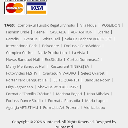
TAGS:
Complexul Turistic Regatul Vinului
Vila Nouă
POSEIDON
Fashion Bride
Feerie
CASCADA
AB-FASHION
Scarlet
Paradis
Eventus
White Hall
Sala De Bachete AEROPORT
International Park
Belvedere
Exclusive Foto&Video
Complex Codru
Nativ Production
La Vista
Novas Banquet Hall
RecStudio
Curtea Domnească
Marry Me Banquet Hall
Restaurant TINEREȚEA
Foto/Video FESTIV
Cvartetul VIV-ADRO
Select Cvartet
Porter Yard Banquet Hall
ELITE QUARTET
Banquet Room
Olga Zagornean
Show Ballet "EXCLUSIV"
Formația "Familia Crăciun"
Mariana Bogaci
Irina Mihalaș
Exclusiv Dance Studio
Formația Rapsodia
Maria Lupu
Agenţia ARTIST.md
Formația Art-Prezent
Viorica Lupu
Copyright © 2026 Nunta.md. All Rights Reserved. Designed by
Nunta.md