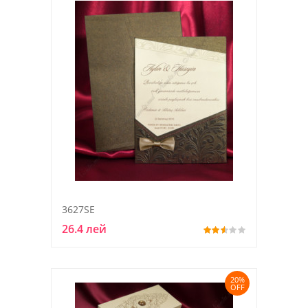
3627SE
26.4 лей
20%
OFF