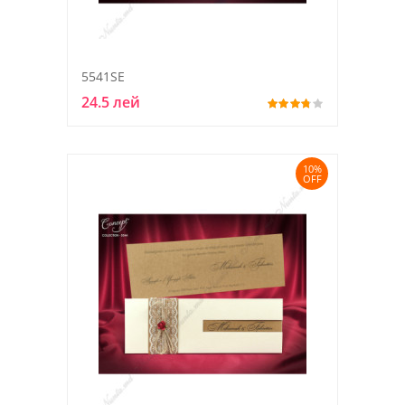
5541SE
24.5 лей
10%
OFF