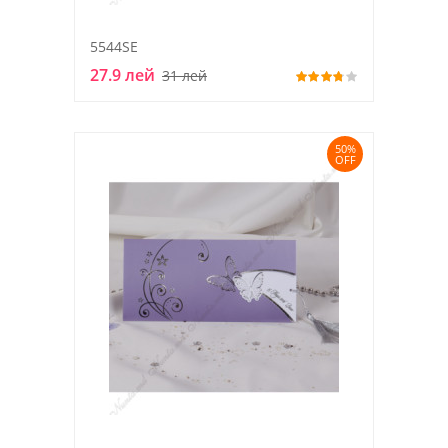
5544SE
27.9 лей
31 лей
50%
OFF