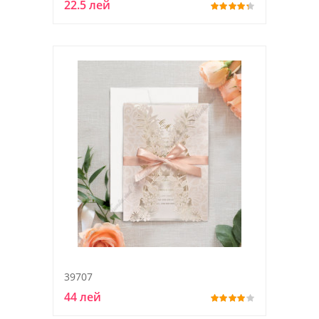
22.5 лей
39707
44 лей