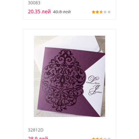
30083
20.35 лей
40.8 лей
32812D
28.9 лей