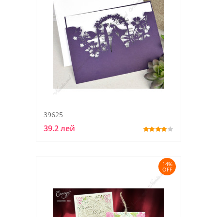
39625
39.2 лей
14%
OFF