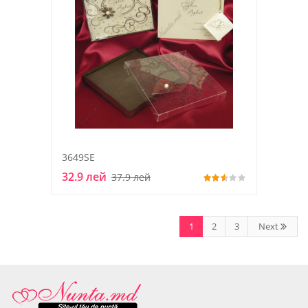
3649SE
32.9 лей
37.9 лей
1
2
3
Next