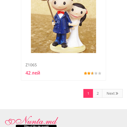
Z1065
42 лей
1
2
Next