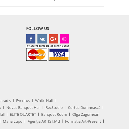
FOLLOW US
Paradis
Eventus
White Hall
a
Novas Banquet Hall
RecStudio
Curtea Domnească
all
ELITE QUARTET
Banquet Room
Olga Zagornean
Maria Lupu
Agenţia ARTIST.md
Formația Art-Prezent