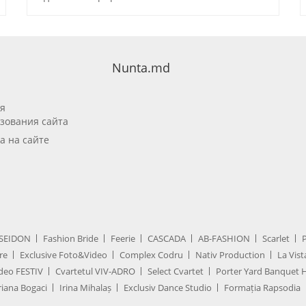
Nunta.md
я
зования сайта
а на сайте
SEIDON
Fashion Bride
Feerie
CASCADA
AB-FASHION
Scarlet
re
Exclusive Foto&Video
Complex Codru
Nativ Production
La Vist
deo FESTIV
Cvartetul VIV-ADRO
Select Cvartet
Porter Yard Banquet H
iana Bogaci
Irina Mihalaș
Exclusiv Dance Studio
Formația Rapsodia