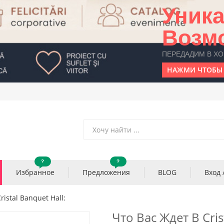
Уник
Возм
ПЕРЕДАДИМ В Х
НАЖМИ ЧТОБЫ 
?
?
Избранное
Предложения
BLOG
Вход 
ristal Banquet Hall:
Что Вас Ждет В Cris