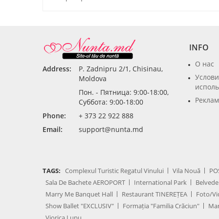
INFO
О нас
Address:
P. Zadnipru 2/1, Chisinau,
Услови
Moldova
исполь
Пон. - Пятница: 9:00-18:00,
Реклам
Суббота: 9:00-18:00
Phone:
+ 373 22 922 888
Email:
support@nunta.md
TAGS:
Complexul Turistic Regatul Vinului
Vila Nouă
PO
Sala De Bachete AEROPORT
International Park
Belvede
Marry Me Banquet Hall
Restaurant TINEREȚEA
Foto/Vi
Show Ballet "EXCLUSIV"
Formația "Familia Crăciun"
Mar
Viorica Lupu