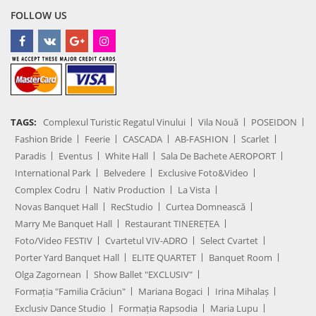
FOLLOW US
TAGS:
Complexul Turistic Regatul Vinului
Vila Nouă
POSEIDON
Fashion Bride
Feerie
CASCADA
AB-FASHION
Scarlet
Paradis
Eventus
White Hall
Sala De Bachete AEROPORT
International Park
Belvedere
Exclusive Foto&Video
Complex Codru
Nativ Production
La Vista
Novas Banquet Hall
RecStudio
Curtea Domnească
Marry Me Banquet Hall
Restaurant TINEREȚEA
Foto/Video FESTIV
Cvartetul VIV-ADRO
Select Cvartet
Porter Yard Banquet Hall
ELITE QUARTET
Banquet Room
Olga Zagornean
Show Ballet "EXCLUSIV"
Formația "Familia Crăciun"
Mariana Bogaci
Irina Mihalaș
Exclusiv Dance Studio
Formația Rapsodia
Maria Lupu