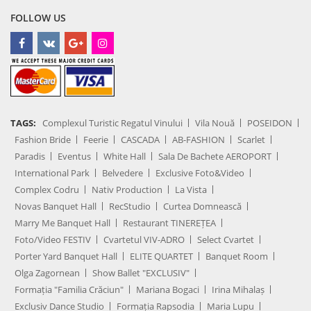
FOLLOW US
TAGS:
Complexul Turistic Regatul Vinului
Vila Nouă
POSEIDON
Fashion Bride
Feerie
CASCADA
AB-FASHION
Scarlet
Paradis
Eventus
White Hall
Sala De Bachete AEROPORT
International Park
Belvedere
Exclusive Foto&Video
Complex Codru
Nativ Production
La Vista
Novas Banquet Hall
RecStudio
Curtea Domnească
Marry Me Banquet Hall
Restaurant TINEREȚEA
Foto/Video FESTIV
Cvartetul VIV-ADRO
Select Cvartet
Porter Yard Banquet Hall
ELITE QUARTET
Banquet Room
Olga Zagornean
Show Ballet "EXCLUSIV"
Formația "Familia Crăciun"
Mariana Bogaci
Irina Mihalaș
Exclusiv Dance Studio
Formația Rapsodia
Maria Lupu