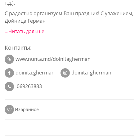
т.д.).
С радостью организуем Ваш праздник! С уважением,
Дойница Герман
...Читать дальше
Контакты:
www.nunta.md/doinitagherman
doinita.gherman
doinita_gherman_
069263883
Избранное