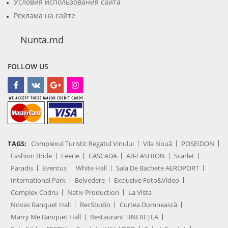
Условия использования сайта
Реклама на сайте
Nunta.md
FOLLOW US
TAGS:
Complexul Turistic Regatul Vinului
Vila Nouă
POSEIDON
Fashion Bride
Feerie
CASCADA
AB-FASHION
Scarlet
Paradis
Eventus
White Hall
Sala De Bachete AEROPORT
International Park
Belvedere
Exclusive Foto&Video
Complex Codru
Nativ Production
La Vista
Novas Banquet Hall
RecStudio
Curtea Domnească
Marry Me Banquet Hall
Restaurant TINEREȚEA