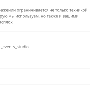
ражений ограничивается не только техникой
орую мы используем, но также и вашими
асплох.
rt_events_studio