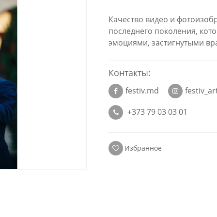
Качество видео и фотоизоб
последнего поколения, кот
эмоциями, застигнутыми вр
Контакты:
festiv.md
festiv_a
+373 79 03 03 01
Избранное