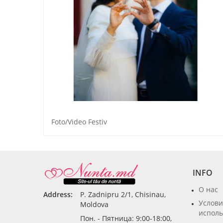
Foto/Video Festiv
INFO
О нас
Address:
P. Zadnipru 2/1, Chisinau,
Услови
Moldova
исполь
Пон. - Пятница: 9:00-18:00,