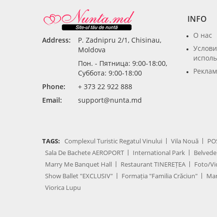
INFO
О нас
Address:
P. Zadnipru 2/1, Chisinau,
Услови
Moldova
исполь
Пон. - Пятница: 9:00-18:00,
Реклам
Суббота: 9:00-18:00
Phone:
+ 373 22 922 888
Email:
support@nunta.md
TAGS:
Complexul Turistic Regatul Vinului
Vila Nouă
PO
Sala De Bachete AEROPORT
International Park
Belvede
Marry Me Banquet Hall
Restaurant TINEREȚEA
Foto/Vi
Show Ballet "EXCLUSIV"
Formația "Familia Crăciun"
Mar
Viorica Lupu