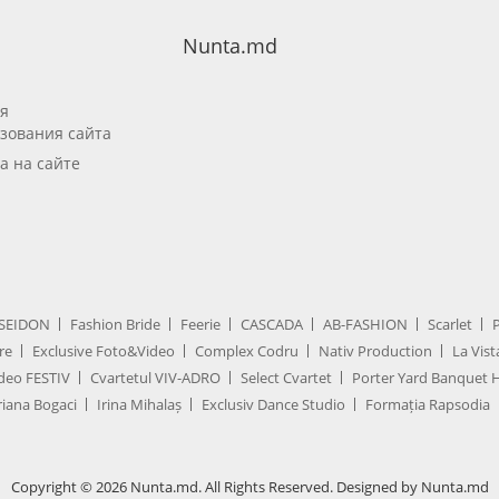
Nunta.md
я
зования сайта
а на сайте
SEIDON
Fashion Bride
Feerie
CASCADA
AB-FASHION
Scarlet
re
Exclusive Foto&Video
Complex Codru
Nativ Production
La Vist
deo FESTIV
Cvartetul VIV-ADRO
Select Cvartet
Porter Yard Banquet H
iana Bogaci
Irina Mihalaș
Exclusiv Dance Studio
Formația Rapsodia
Copyright © 2026 Nunta.md. All Rights Reserved. Designed by Nunta.md