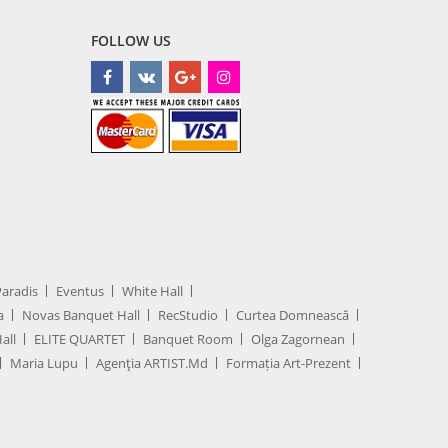
FOLLOW US
Paradis
Eventus
White Hall
a
Novas Banquet Hall
RecStudio
Curtea Domnească
all
ELITE QUARTET
Banquet Room
Olga Zagornean
Maria Lupu
Agenţia ARTIST.md
Formația Art-Prezent