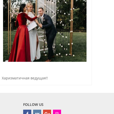
Харизматичная ведущая!!
Ориги
FOLLOW US