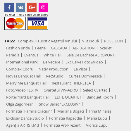
TAGS:
Complexul Turistic Regatul Vinului
Vila Nouă
POSEIDON
Fashion Bride
Feerie
CASCADA
AB-FASHION
Scarlet
Paradis
Eventus
White Hall
Sala De Bachete AEROPORT
International Park
Belvedere
Exclusive Foto&Video
Complex Codru
Nativ Production
La Vista
Novas Banquet Hall
RecStudio
Curtea Domnească
Marry Me Banquet Hall
Restaurant TINEREȚEA
Foto/Video FESTIV
Cvartetul VIV-ADRO
Select Cvartet
Porter Yard Banquet Hall
ELITE QUARTET
Banquet Room
Olga Zagornean
Show Ballet "EXCLUSIV"
Formația "Familia Crăciun"
Mariana Bogaci
Irina Mihalaș
Exclusiv Dance Studio
Formația Rapsodia
Maria Lupu
Agenţia ARTIST.md
Formația Art-Prezent
Viorica Lupu