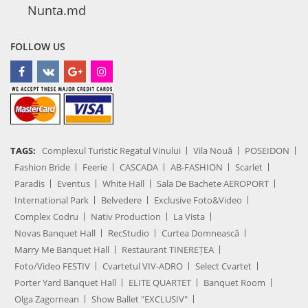
Nunta.md
FOLLOW US
TAGS:
Complexul Turistic Regatul Vinului
Vila Nouă
POSEIDON
Fashion Bride
Feerie
CASCADA
AB-FASHION
Scarlet
Paradis
Eventus
White Hall
Sala De Bachete AEROPORT
International Park
Belvedere
Exclusive Foto&Video
Complex Codru
Nativ Production
La Vista
Novas Banquet Hall
RecStudio
Curtea Domnească
Marry Me Banquet Hall
Restaurant TINEREȚEA
Foto/Video FESTIV
Cvartetul VIV-ADRO
Select Cvartet
Porter Yard Banquet Hall
ELITE QUARTET
Banquet Room
Olga Zagornean
Show Ballet "EXCLUSIV"