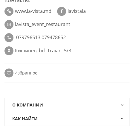
Контакты:
www.la-vista.md
lavistala
lavista_event_restaurant
079796513 079478652
Кишинев, bd. Traian, 5/3
Избранное
О КОМПАНИИ
КАК НАЙТИ