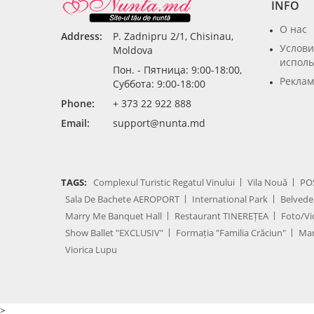
INFO
О нас
Address:
P. Zadnipru 2/1, Chisinau,
Услови
Moldova
исполь
Пон. - Пятница: 9:00-18:00,
Реклам
Суббота: 9:00-18:00
Phone:
+ 373 22 922 888
Email:
support@nunta.md
TAGS:
Complexul Turistic Regatul Vinului
Vila Nouă
PO
Sala De Bachete AEROPORT
International Park
Belvede
Marry Me Banquet Hall
Restaurant TINEREȚEA
Foto/Vi
Show Ballet "EXCLUSIV"
Formația "Familia Crăciun"
Mar
Viorica Lupu
>