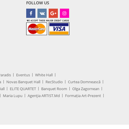
FOLLOW US
Paradis
Eventus
White Hall
a
Novas Banquet Hall
RecStudio
Curtea Domnească
all
ELITE QUARTET
Banquet Room
Olga Zagornean
Maria Lupu
Agenţia ARTIST.md
Formația Art-Prezent