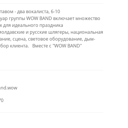
ставом - два вокалиста, 6-10
туар группы WOW BAND включает множество
х для идеального праздника
молдавские и русские шлягеры, национальная
ание, сцена, световое оборудование, дым-
бор клиента. Вместе с "WOW BAND"
and.wow
70