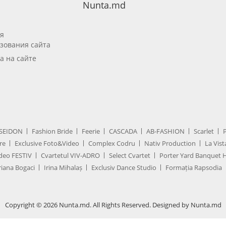
Nunta.md
я
зования сайта
а на сайте
SEIDON
Fashion Bride
Feerie
CASCADA
AB-FASHION
Scarlet
re
Exclusive Foto&Video
Complex Codru
Nativ Production
La Vist
deo FESTIV
Cvartetul VIV-ADRO
Select Cvartet
Porter Yard Banquet H
iana Bogaci
Irina Mihalaș
Exclusiv Dance Studio
Formația Rapsodia
Copyright © 2026 Nunta.md. All Rights Reserved. Designed by Nunta.md