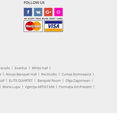
FOLLOW US
Paradis
Eventus
White Hall
a
Novas Banquet Hall
RecStudio
Curtea Domnească
all
ELITE QUARTET
Banquet Room
Olga Zagornean
Maria Lupu
Agenţia ARTIST.md
Formația Art-Prezent