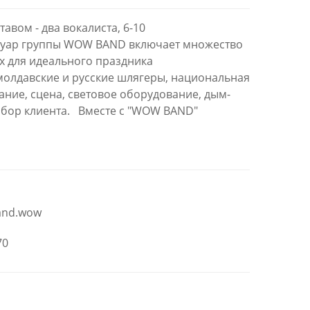
ставом - два вокалиста, 6-10
туар группы WOW BAND включает множество
х для идеального праздника
молдавские и русские шлягеры, национальная
ание, сцена, световое оборудование, дым-
бор клиента. Вместе с "WOW BAND"
and.wow
70