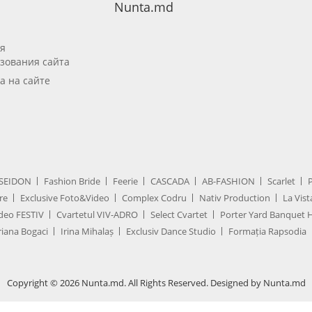
Nunta.md
я
зования сайта
а на сайте
SEIDON
Fashion Bride
Feerie
CASCADA
AB-FASHION
Scarlet
re
Exclusive Foto&Video
Complex Codru
Nativ Production
La Vist
deo FESTIV
Cvartetul VIV-ADRO
Select Cvartet
Porter Yard Banquet H
iana Bogaci
Irina Mihalaș
Exclusiv Dance Studio
Formația Rapsodia
Copyright © 2026 Nunta.md. All Rights Reserved. Designed by Nunta.md