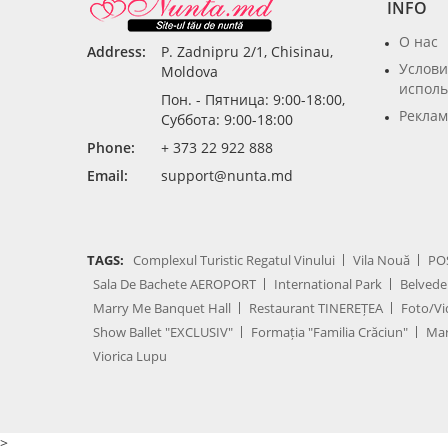
INFO
О нас
Address:
P. Zadnipru 2/1, Chisinau,
Услови
Moldova
исполь
Пон. - Пятница: 9:00-18:00,
Реклам
Суббота: 9:00-18:00
Phone:
+ 373 22 922 888
Email:
support@nunta.md
TAGS:
Complexul Turistic Regatul Vinului
Vila Nouă
PO
Sala De Bachete AEROPORT
International Park
Belvede
Marry Me Banquet Hall
Restaurant TINEREȚEA
Foto/Vi
Show Ballet "EXCLUSIV"
Formația "Familia Crăciun"
Mar
Viorica Lupu
>