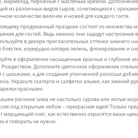
е, мармелад, пирожные с масляным кремом. Дополнение
ий из различных видов сыров, сочетающихся с орехами
чном количестве вилочек и ножей для каждого гостя.
оящему продуманный праздник состоит из множества ме
ения для гостей. Ведь именно они зададут настроение в
пользуйте в декоре пригласительных оттенки зимнего на
 блестки, изумрудно-еловую зелень, флокирование и сн
зуйте в оформлении насыщенные красные и глубокие зе
и Рождеством. Дополните цветочное оформление спелы
 с шишками, а для создания утонченной роскоши добавь
она. Украсьте скатерти и салфетки алыми, как зимний р
тарелки красными.
вашем регионе зима не настолько сурова или лютые мор
сия под открытым небом – прекрасная идея! Только пред
т мерцающий снег, как естественно окрасятся ваши щек
х и говорить не нужно.