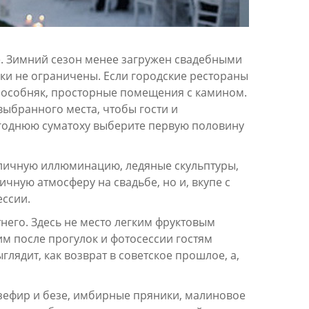
е. Зимний сезон менее загружен свадебными
ски не ограничены. Если городские рестораны
и особняк, просторные помещения с камином.
выбранного места, чтобы гости и
годнюю суматоху выберите первую половину
уличную иллюминацию, ледяные скульптуры,
ичную атмосферу на свадьбе, но и, вкупе с
ессии.
него. Здесь не место легким фруктовым
им после прогулок и фотосессии гостям
лядит, как возврат в советское прошлое, а,
 зефир и безе, имбирные пряники, малиновое