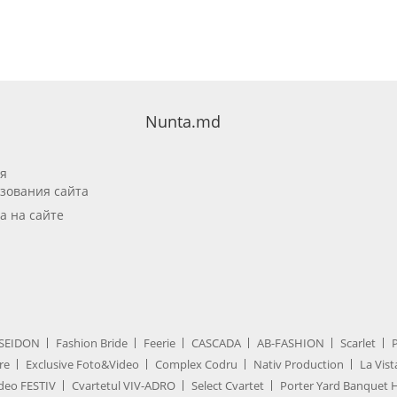
Nunta.md
я
зования сайта
а на сайте
SEIDON
Fashion Bride
Feerie
CASCADA
AB-FASHION
Scarlet
re
Exclusive Foto&Video
Complex Codru
Nativ Production
La Vist
deo FESTIV
Cvartetul VIV-ADRO
Select Cvartet
Porter Yard Banquet H