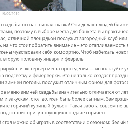
- 19/09/2019
свадьбы это настоящая сказка! Они делают людей ближ
вами, поэтому в выборе места для банкета вы практиче
вас, отличной площадкой послужит загородный клуб ил
, на что стоит обратить внимание – это отапливаемость 
жены чувствовали себя комфортно. Чтоб избежать ново
, вторую половину января и февраль.
орируйте и экстерьер места проведения — используйте 
ю подсветку и фейерверки. Это не только создаст праздн
ми зимней погоды, послужит отличным фоном для фотос
ое меню зимней свадьбы значительно отличается от лет
м и закускам, стол должен быть более сытным. Замерзш
ите горячий куриный бульон. Такая забота совсем не выг
 подготовит присутствующих к подаче горячего.
 стол можно обыграть в соответствии с сезоном: белый