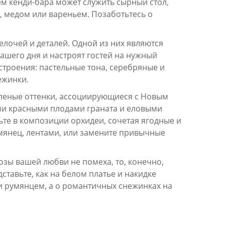
м кенди-бара может служить сырный стол,
, медом или вареньем. Позаботьтесь о
лочей и деталей. Одной из них являются
ашего дня и настроят гостей на нужный
строения: пастельные тона, серебряные и
ежинки.
леные оттенки, ассоциирующиеся с Новым
ми красными плодами граната и еловыми
те в композиции орхидеи, сочетая ягодные и
умянец, лентами, или замените привычные
озы вашей любви не помеха, то, конечно,
ставьте, как на белом платье и накидке
и румянцем, а о романтичных снежинках на