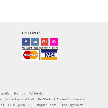
FOLLOW US
Paradis
Eventus
White Hall
a
Novas Banquet Hall
RecStudio
Curtea Domnească
all
ELITE QUARTET
Banquet Room
Olga Zagornean