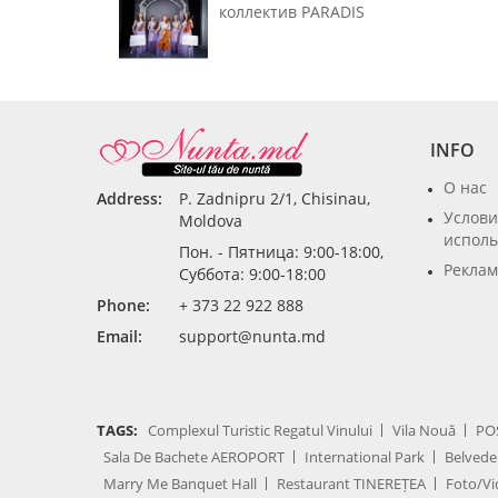
коллектив PARADIS
INFO
О нас
Address:
P. Zadnipru 2/1, Chisinau,
Услови
Moldova
исполь
Пон. - Пятница: 9:00-18:00,
Реклам
Суббота: 9:00-18:00
Phone:
+ 373 22 922 888
Email:
support@nunta.md
TAGS:
Complexul Turistic Regatul Vinului
Vila Nouă
PO
Sala De Bachete AEROPORT
International Park
Belvede
Marry Me Banquet Hall
Restaurant TINEREȚEA
Foto/Vi