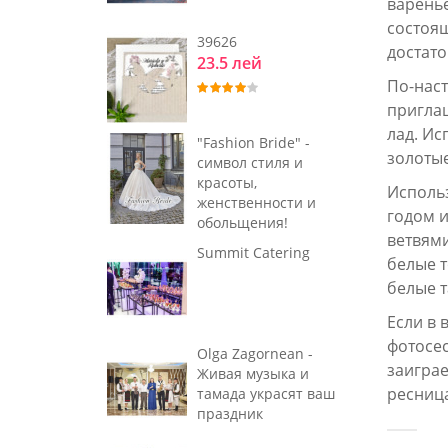
варень
состоящ
39626
достато
23.5 лей
По-наст
приглаш
лад. Ис
"Fashion Bride" -
золотые
символ стиля и
красоты,
Исполь
женственности и
годом 
обольщения!
ветвями
Summit Catering
белые т
белые 
Если в 
фотосес
Olga Zagornean -
заиграе
Живая музыка и
ресница
тамада украсят ваш
праздник