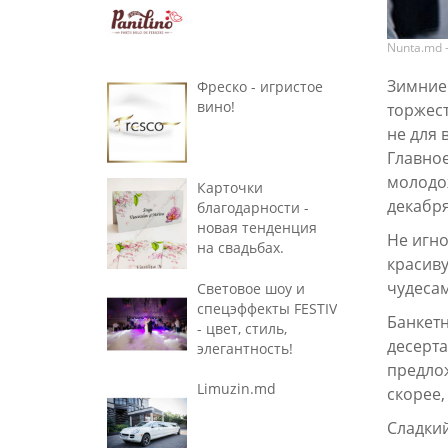
Nunta.md 
Зимние 
Фреско - игристое
вино!
торжест
не для 
Главное
молодо
Карточки
декабря
благодарности -
новая тенденция
Не игн
на свадьбах.
красиву
чудеса
Световое шоу и
спецэффекты FESTIV
Банкетн
- цвет, стиль,
десерта
элегантность!
предлож
Limuzin.md
скорее,
Сладкий