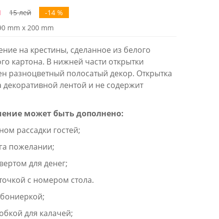
й
15 лей
-14 %
90 mm x 200 mm
ние на крестины, сделанное из белого
го картона. В нижней части открытки
н разноцветный полосатый декор. Открытка
 декоративной лентой и не содержит
ение может быть дополнено:
м рассадки гостей;
 пожелании;
ртом для денег;
чкой с номером стола.
ониеркой;
кой для калачей;