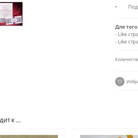
• Подар
Для того
- Like ст
- Like ст
Количеств
Избр
Т К ....