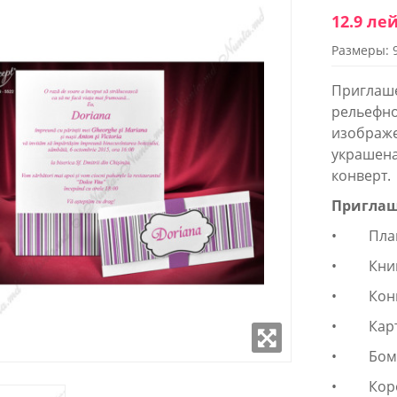
12.9 ле
Размеры: 
WROOM
SHOWROOM
ОЖЕННЫЙ В
РАСПОЛОЖЕННЫЙ В
Приглаше
 СТОЛИЦЫ
ЦЕНТРЕ СТОЛИЦЫ
рельефно
изображе
к - Пятница:
Понедельник - Пятница:
украшена
- 18:00
9:00 - 18:00
 9:00-17:00
Суббота: 9:00-17:00
конверт.
(22) 922- 888
Телефон: 0 (22) 922- 888
Приглаш
робно
Подробно
• Плано
• Книга
• Конве
• Карто
• Бомб
• Короб