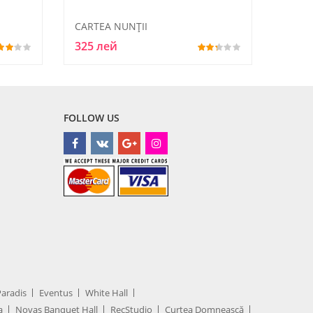
CARTEA NUNŢII
325 лей
FOLLOW US
Paradis
Eventus
White Hall
a
Novas Banquet Hall
RecStudio
Curtea Domnească