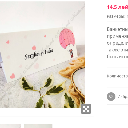
14.5 ле
Размеры: 
WROOM
SHOWROOM
ОЖЕННЫЙ В
РАСПОЛОЖЕННЫЙ В
Банкетны
 СТОЛИЦЫ
ЦЕНТРЕ СТОЛИЦЫ
применяю
определи
к - Пятница:
Понедельник - Пятница:
также эт
- 18:00
9:00 - 18:00
 9:00-17:00
Суббота: 9:00-17:00
быть исп
(22) 922- 888
Телефон: 0 (22) 922- 888
робно
Подробно
Количеств
Избр