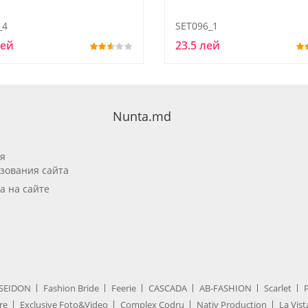
_4
SET096_1
лей
23.5 лей
Nunta.md
я
зования сайта
а на сайте
SEIDON
Fashion Bride
Feerie
CASCADA
AB-FASHION
Scarlet
re
Exclusive Foto&Video
Complex Codru
Nativ Production
La Vist