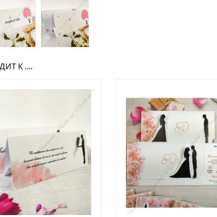
Т К ....