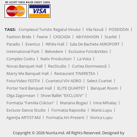
TAGS:
Complexul Turistic Regatul Vinului
Vila Nouă
POSEIDON
Fashion Bride
Feerie
CASCADA
AB-FASHION
Scarlet
Paradis
Eventus
White Hall
Sala De Bachete AEROPORT
International Park
Belvedere
Exclusive Foto&Video
Complex Codru
Nativ Production
La Vista
Novas Banquet Hall
RecStudio
Curtea Domnească
Marry Me Banquet Hall
Restaurant TINEREȚEA
Foto/Video FESTIV
Cvartetul VIV-ADRO
Select Cvartet
Porter Yard Banquet Hall
ELITE QUARTET
Banquet Room
Olga Zagornean
Show Ballet "EXCLUSIV"
Formația "Familia Crăciun"
Mariana Bogaci
Irina Mihalaș
Exclusiv Dance Studio
Formația Rapsodia
Maria Lupu
Agenţia ARTIST.md
Formația Art-Prezent
Viorica Lupu
Copyright © 2026 Nunta.md. All Rights Reserved. Designed by