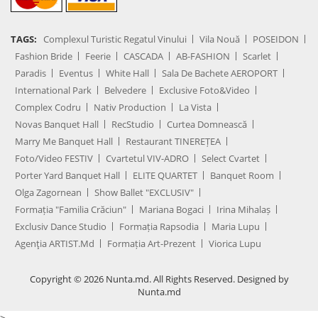
TAGS:
Complexul Turistic Regatul Vinului
Vila Nouă
POSEIDON
Fashion Bride
Feerie
CASCADA
AB-FASHION
Scarlet
Paradis
Eventus
White Hall
Sala De Bachete AEROPORT
International Park
Belvedere
Exclusive Foto&Video
Complex Codru
Nativ Production
La Vista
Novas Banquet Hall
RecStudio
Curtea Domnească
Marry Me Banquet Hall
Restaurant TINEREȚEA
Foto/Video FESTIV
Cvartetul VIV-ADRO
Select Cvartet
Porter Yard Banquet Hall
ELITE QUARTET
Banquet Room
Olga Zagornean
Show Ballet "EXCLUSIV"
Formația "Familia Crăciun"
Mariana Bogaci
Irina Mihalaș
Exclusiv Dance Studio
Formația Rapsodia
Maria Lupu
Agenţia ARTIST.md
Formația Art-Prezent
Viorica Lupu
Copyright © 2026 Nunta.md. All Rights Reserved. Designed by
Nunta.md
>