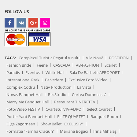
FOLLOW US
TAGS:
Complexul Turistic Regatul Vinului
Vila Nouă
POSEIDON
Fashion Bride
Feerie
CASCADA
AB-FASHION
Scarlet
Paradis
Eventus
White Hall
Sala De Bachete AEROPORT
International Park
Belvedere
Exclusive Foto&Video
Complex Codru
Nativ Production
La Vista
Novas Banquet Hall
RecStudio
Curtea Domnească
Marry Me Banquet Hall
Restaurant TINEREȚEA
Foto/Video FESTIV
Cvartetul VIV-ADRO
Select Cvartet
Porter Yard Banquet Hall
ELITE QUARTET
Banquet Room
Olga Zagornean
Show Ballet "EXCLUSIV"
Formația "Familia Crăciun"
Mariana Bogaci
Irina Mihalaș