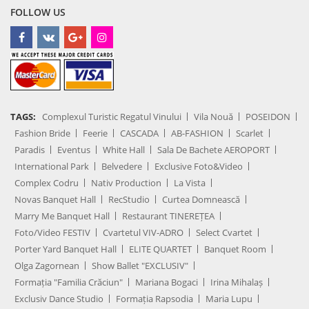
FOLLOW US
TAGS:
Complexul Turistic Regatul Vinului
Vila Nouă
POSEIDON
Fashion Bride
Feerie
CASCADA
AB-FASHION
Scarlet
Paradis
Eventus
White Hall
Sala De Bachete AEROPORT
International Park
Belvedere
Exclusive Foto&Video
Complex Codru
Nativ Production
La Vista
Novas Banquet Hall
RecStudio
Curtea Domnească
Marry Me Banquet Hall
Restaurant TINEREȚEA
Foto/Video FESTIV
Cvartetul VIV-ADRO
Select Cvartet
Porter Yard Banquet Hall
ELITE QUARTET
Banquet Room
Olga Zagornean
Show Ballet "EXCLUSIV"
Formația "Familia Crăciun"
Mariana Bogaci
Irina Mihalaș
Exclusiv Dance Studio
Formația Rapsodia
Maria Lupu