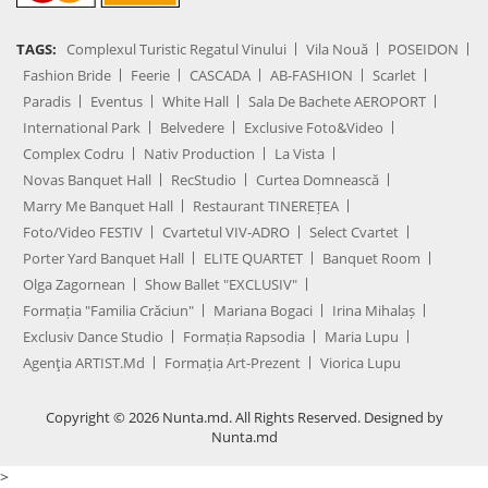
TAGS:
Complexul Turistic Regatul Vinului
Vila Nouă
POSEIDON
Fashion Bride
Feerie
CASCADA
AB-FASHION
Scarlet
Paradis
Eventus
White Hall
Sala De Bachete AEROPORT
International Park
Belvedere
Exclusive Foto&Video
Complex Codru
Nativ Production
La Vista
Novas Banquet Hall
RecStudio
Curtea Domnească
Marry Me Banquet Hall
Restaurant TINEREȚEA
Foto/Video FESTIV
Cvartetul VIV-ADRO
Select Cvartet
Porter Yard Banquet Hall
ELITE QUARTET
Banquet Room
Olga Zagornean
Show Ballet "EXCLUSIV"
Formația "Familia Crăciun"
Mariana Bogaci
Irina Mihalaș
Exclusiv Dance Studio
Formația Rapsodia
Maria Lupu
Agenţia ARTIST.md
Formația Art-Prezent
Viorica Lupu
Copyright © 2026 Nunta.md. All Rights Reserved. Designed by
Nunta.md
>