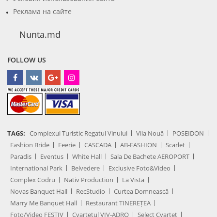
Реклама на сайте
Nunta.md
FOLLOW US
TAGS:
Complexul Turistic Regatul Vinului
Vila Nouă
POSEIDON
Fashion Bride
Feerie
CASCADA
AB-FASHION
Scarlet
Paradis
Eventus
White Hall
Sala De Bachete AEROPORT
International Park
Belvedere
Exclusive Foto&Video
Complex Codru
Nativ Production
La Vista
Novas Banquet Hall
RecStudio
Curtea Domnească
Marry Me Banquet Hall
Restaurant TINEREȚEA
Foto/Video FESTIV
Cvartetul VIV-ADRO
Select Cvartet