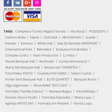
TAGS:
Complexul Turistic Regatul Vinului
Vila Nouă
POSEIDON
Fashion Bride
Feerie
CASCADA
AB-FASHION
Scarlet
Paradis
Eventus
White Hall
Sala De Bachete AEROPORT
International Park
Belvedere
Exclusive Foto&Video
Complex Codru
Nativ Production
La Vista
Novas Banquet Hall
RecStudio
Curtea Domnească
Marry Me Banquet Hall
Restaurant TINEREȚEA
Foto/Video FESTIV
Cvartetul VIV-ADRO
Select Cvartet
Porter Yard Banquet Hall
ELITE QUARTET
Banquet Room
Olga Zagornean
Show Ballet "EXCLUSIV"
Formația "Familia Crăciun"
Mariana Bogaci
Irina Mihalaș
Exclusiv Dance Studio
Formația Rapsodia
Maria Lupu
Agenţia ARTIST.md
Formația Art-Prezent
Viorica Lupu